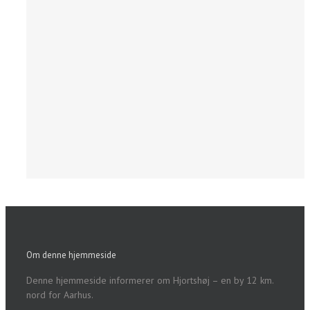
Om denne hjemmeside
Denne hjemmeside informerer om Hjortshøj – en by 12 km.
nord for Aarhus.