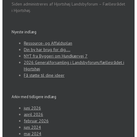
Siden administreres af Hjortshøj Landsbyforum – Fællesrådet
i Hjortshøj.
Nyeste indlæg
Ressource- og Affaldsplan
Din by har brug for dig….
NYT fra Byggeri om Hundkærvej 7
2026 Generalforsamling i Landsbyforum/fællesrådet i
Hjortshøj
Få støtte til dine ideer
Arkiv med tidligere indlæg
juni 2026
april 2026
februar 2026
juni 2024
maj 2024