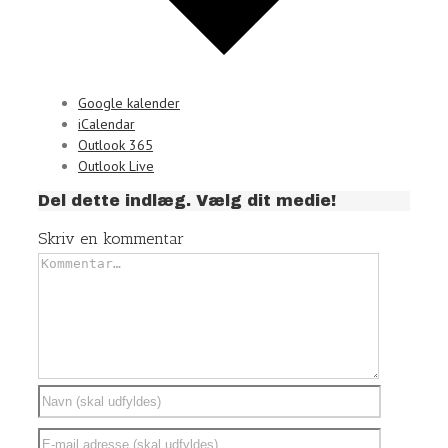
Google kalender
iCalendar
Outlook 365
Outlook Live
Del dette indlæg. Vælg dit medie!
Facebook
Twitter
Linkedin
Reddit
Tumblr
Google+
Pinterest
Vk
Email
Skriv en kommentar
Kommentar