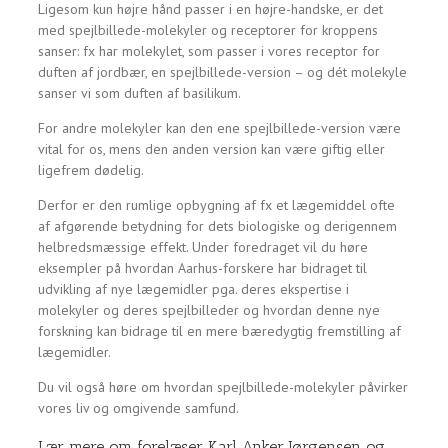
Ligesom kun højre hånd passer i en højre-handske, er det
med spejlbillede-molekyler og receptorer for kroppens
sanser: fx har molekylet, som passer i vores receptor for
duften af jordbær, en spejlbillede-version – og dét molekyle
sanser vi som duften af basilikum.
For andre molekyler kan den ene spejlbillede-version være
vital for os, mens den anden version kan være giftig eller
ligefrem dødelig.
Derfor er den rumlige opbygning af fx et lægemiddel ofte
af afgørende betydning for dets biologiske og derigennem
helbredsmæssige effekt. Under foredraget vil du høre
eksempler på hvordan Aarhus-forskere har bidraget til
udvikling af nye lægemidler pga. deres ekspertise i
molekyler og deres spejlbilleder og hvordan denne nye
forskning kan bidrage til en mere bæredygtig fremstilling af
lægemidler.
Du vil også høre om hvordan spejlbillede-molekyler påvirker
vores liv og omgivende samfund.
Lær mere om forelæser Karl Anker Jørgensen og