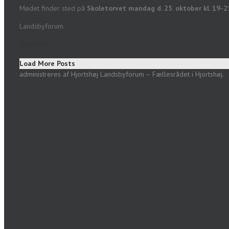
Mødet finder sted på
Skoletorvet mandag d. 25. oktober kl. 19-2
Landsbyforum
Læs mere
Load More Posts
administreres af Hjortshøj Landsbyforum – Fællesrådet i Hjortshøj.