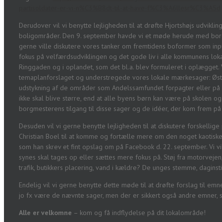
partisoldater-er-vi-n%C3%B8dt-til-at-have-f%C3%A6llesr%C3%A5d
Derudover vil vi benytte lejligheden til at drøfte Hjortshøjs udvikl
boligområder. Den 9. september havde vi et møde herude med bo
gerne ville diskutere vores tanker om fremtidens boformer som input
fokus på velfærdsudviklingen og det gode liv i alle kommunens lo
Ringgaden og i oplandet, som det bl.a. blev formuleret i oplægget.
temaplanforslaget og understregede vores lokale mærkesager: Øst
udstykning af de områder som Andelssamfundet forpagter eller på de
ikke skal blive større, end at alle byens børn kan være på skolen og
borgmesterens tilgang til disse sager og de idéer, der kom frem på
Desuden vil vi gerne benytte lejligheden til at diskutere forskellige
Christian Boel til at komme og fortælle mere om den noget kaotiske 
som han skrev et fint opslag om på Facebook d. 22. september. Vi vi
synes skal tages op eller sættes mere fokus på. Støj fra motorvejen
trafik, butikkers placering, vand i kældre? De unges stemme, daginsti
Endelig vil vi gerne benytte dette møde til at drøfte forslag til e
jo fx være de nævnte sager, men der er sikkert også andre emner,
Alle er velkomne
– kom og få indflydelse på dit lokalområde!