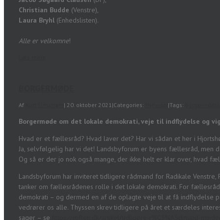
Christian Budde
(Venstre),
Laura Bryhl
(Enhedslisten).
Alle er velkomne
!
Læs mere
BORGERMØDE
Af
Kurt Elmstrøm
|
20. oktober 2021
|
Categories:
Nyheder
|
Tags:
borgerinddr
Borgermøde om det lokale demokrati, veje til indflydelse og vig
Hvad er et fællesråd? Hvad laver det? Har vi sådan et her i Hjortsh
Ja, selvfølgelig har vi det! Landsbyforum er byens fællesråd, men de
Og så er der jo nok også mange, der ikke helt er klar over, hvad fæ
Landsbyforum har inviteret tidligere rådmand for Radikale Venstre, 
tanker om fællesrådenes rolle i det lokale demokrati. For fællesråde
demokrati – og dermed en af de oplagte veje til at få indflydelse 
vedrører os alle. Thyssen skrev tidligere på året et særdeles intere
sager – se
https://stiften.dk/artikel/tidligere-r%C3%A5dmand-mind