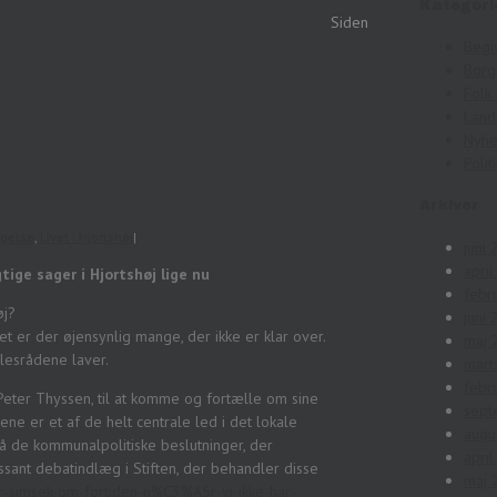
Kategori
Siden
Begi
Bor
Folk 
Land
Nyh
Polit
Arkiver
agelse
,
Livet i Hjortshøj
|
juni
apri
tige sager i Hjortshøj lige nu
febr
øj?
juni
t er der øjensynlig mange, der ikke er klar over.
maj 
llesrådene laver.
mart
febr
Peter Thyssen, til at komme og fortælle om sine
sept
ne er et af de helt centrale led i det lokale
augu
på de kommunalpolitiske beslutninger, der
apri
ssant debatindlæg i Stiften, der behandler disse
maj 
er-simsek-om-fortiden-n%C3%A5r-vi-ikke-har-