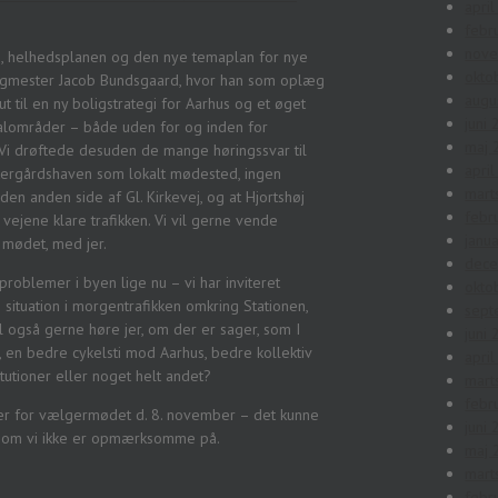
apri
febr
nov
ing, helhedsplanen og den nye temaplan for nye
okto
rgmester Jacob Bundsgaard, hvor han som oplæg
augu
 til en ny boligstrategi for Aarhus og et øget
juni
kalområder – både uden for og inden for
maj 
 Vi drøftede desuden de mange høringssvar til
apri
ergårdshaven som lokalt mødested, ingen
mart
n anden side af Gl. Kirkevej, og at Hjortshøj
febr
 vejene klare trafikken. Vi vil gerne vende
janu
 mødet, med jer.
dec
 problemer i byen lige nu – vi har inviteret
okto
situation i morgentrafikken omkring Stationen,
sept
l også gerne høre jer, om der er sager, som I
juni
, en bedre cykelsti mod Aarhus, bedre kollektiv
apri
tutioner eller noget helt andet?
mart
febr
mner for vælgermødet d. 8. november – det kunne
juni
 som vi ikke er opmærksomme på.
maj 
mart
febr