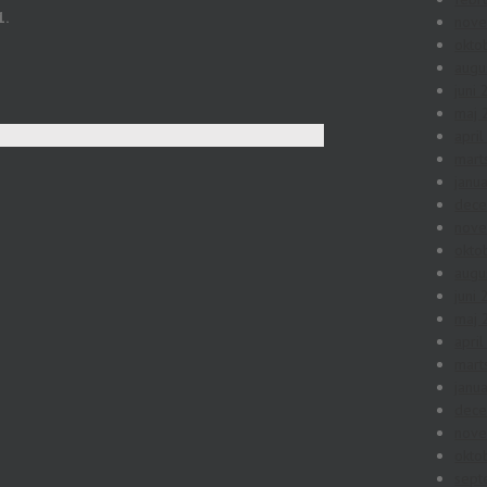
1.
nov
okto
augu
juni
maj 
apri
mart
janu
dec
nov
okto
augu
juni
maj 
apri
mart
janu
dec
nov
okto
sept