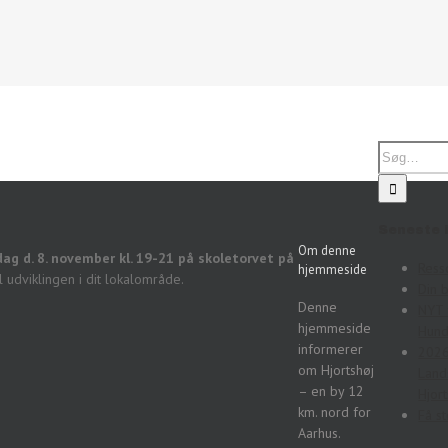
Seneste 
Om denne
 d. 8. november kl. 19-21 på skoletorvet på
Ress
hjemmeside
l udviklingen i dit lokalområde.
Din 
Denne
NYT 
hjemmeside
Hund
informerer
2026
om Hjortshøj
Land
– en by 12
Hjort
km. nord for
Få st
Aarhus.