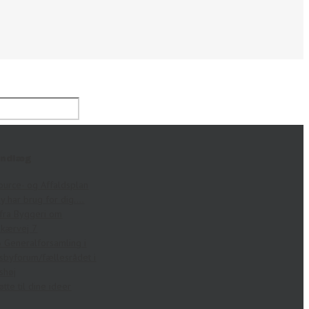
indlæg
ource- og Affaldsplan
by har brug for dig….
fra Byggeri om
kærvej 7
 Generalforsamling i
sbyforum/fællesrådet i
shøj
øtte til dine ideer