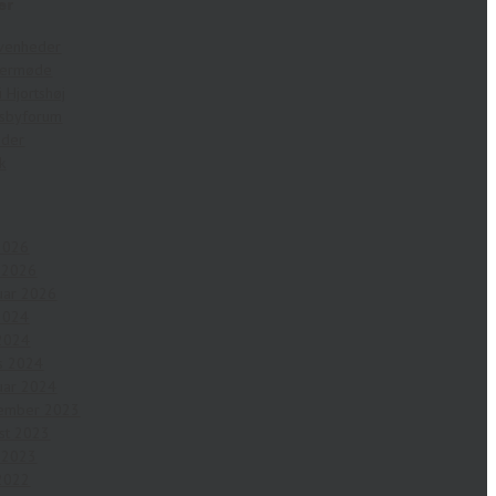
er
venheder
germøde
i Hjortshøj
sbyforum
eder
ik
 2026
l 2026
uar 2026
 2024
2024
s 2024
uar 2024
ember 2023
st 2023
l 2023
2022