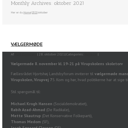
Monthly Archives:
oktober 2021
Her er du:
Home
I
2021
I
oktober
VÆLGERMØDE
Af
Kurt Elmstrøm
|
28. oktober 2021
|
Categories:
Nyheder
|
Vælgermøde 8. november kl. 19-21 på Virupskolens skoletorv
Fællesrådet Hjortshøj Landsbyforum inviterer til
vælgermøde mandag
Virupskolen, Virupvej 7
5. Kom og hør, hvad politikerne har at sige ti
Stil spørgsmål til:
Michael Krogh Hansen
(Socialdemokratiet),
Rabih Azad-Ahmad
(De Radikale),
Mette Skautrup
(Det Konservative Folkeparti),
Thomas Medom
(SF),
Jacob Søgaard Clausen
(DF),