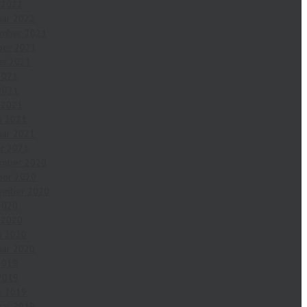
l 2022
uar 2022
ember 2021
ber 2021
st 2021
 2021
2021
l 2021
s 2021
uar 2021
ar 2021
ember 2020
ber 2020
ember 2020
 2020
l 2020
s 2020
uar 2020
 2019
2019
s 2019
uar 2019