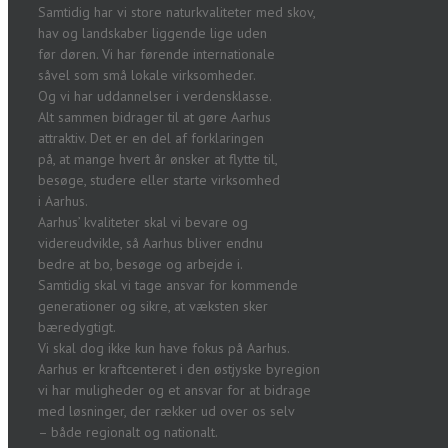
Samtidig har vi store naturkvaliteter med skov,
hav og landskaber liggende lige uden
før døren. Vi har førende internationale
såvel som små lokale virksomheder.
Og vi har uddannelser i verdensklasse.
Alt sammen bidrager til at gøre Aarhus
attraktiv. Det er en del af forklaringen
på, at mange hvert år ønsker at flytte til,
besøge, studere eller starte virksomhed
i Aarhus.
Aarhus’ kvaliteter skal vi bevare og
videreudvikle, så Aarhus bliver endnu
bedre at bo, besøge og arbejde i.
Samtidig skal vi tage ansvar for kommende
generationer og sikre, at væksten sker
bæredygtigt.
Vi skal dog ikke kun have fokus på Aarhus.
Aarhus er kraftcenteret i den østjyske byregion
vi har muligheder og et ansvar for at bidrage
med løsninger, der rækker ud over os selv
– både regionalt og nationalt.