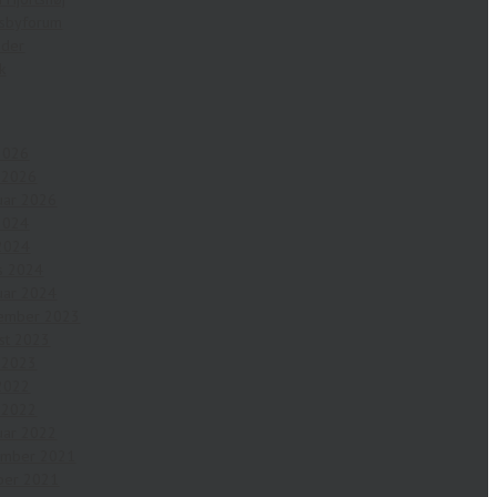
sbyforum
eder
ik
 2026
l 2026
uar 2026
 2024
2024
s 2024
uar 2024
ember 2023
st 2023
l 2023
2022
l 2022
uar 2022
ember 2021
ber 2021