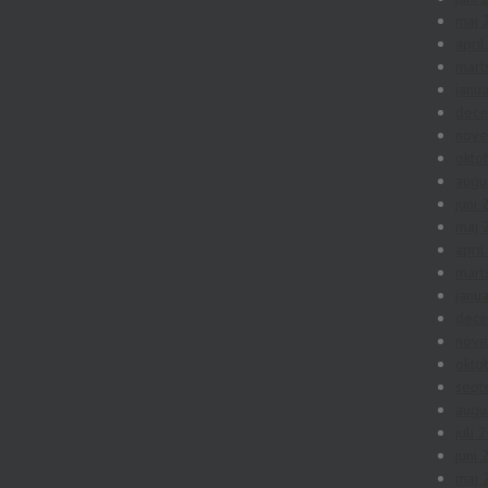
maj 
apri
mart
janu
dec
nov
okto
augu
juni
maj 
apri
mart
janu
dec
nov
okto
sept
augu
juli 
juni
maj 