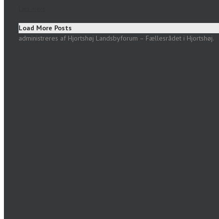
Læs mere
Load More Posts
administreres af Hjortshøj Landsbyforum – Fællesrådet i Hjortshøj.