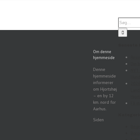
Seneste 
Om denne
Ress
hjemmeside
Din 
Denne
NYT 
hjemmeside
Hund
informerer
2026
om Hjortshøj
Land
– en by 12
Hjort
km. nord for
Få st
Aarhus.
Kategori
Siden
Begi
Bor
Folk 