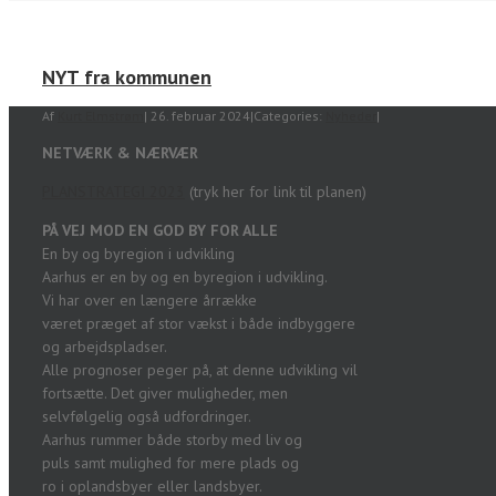
NYT fra kommunen
Af
Kurt Elmstrøm
|
26. februar 2024
|
Categories:
Nyheder
|
NETVÆRK & NÆRVÆR
PLANSTRATEGI 2023
(tryk her for link til planen)
PÅ VEJ MOD EN GOD BY FOR ALLE
En by og byregion i udvikling
Aarhus er en by og en byregion i udvikling.
Vi har over en længere årrække
været præget af stor vækst i både indbyggere
og arbejdspladser.
Alle prognoser peger på, at denne udvikling vil
fortsætte. Det giver muligheder, men
selvfølgelig også udfordringer.
Aarhus rummer både storby med liv og
puls samt mulighed for mere plads og
ro i oplandsbyer eller landsbyer.