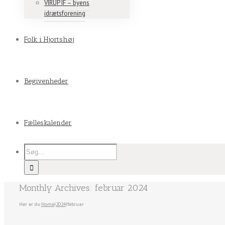
VIRUP IF – byens
idrætsforening
Folk i Hjortshøj
Begivenheder
Fælleskalender
Monthly Archives:
februar 2024
Her er du:
Home
I
2024
I
februar