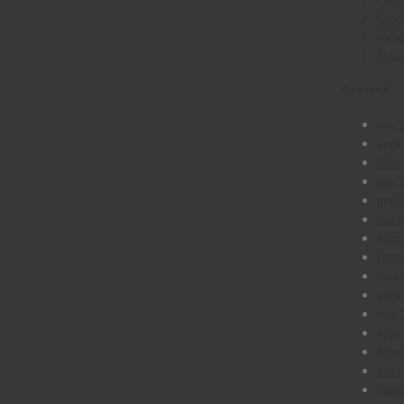
Land
Nyh
Polit
Arkiver
juni
apri
febr
juni
maj 
mart
febr
sept
augu
apri
maj 
apri
febr
nov
okto