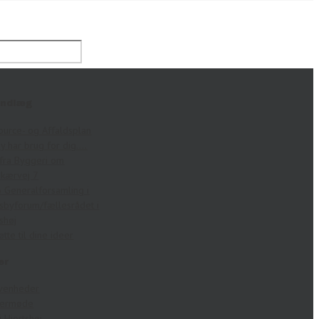
indlæg
ource- og Affaldsplan
by har brug for dig….
fra Byggeri om
kærvej 7
 Generalforsamling i
sbyforum/fællesrådet i
shøj
øtte til dine ideer
er
venheder
germøde
i Hjortshøj