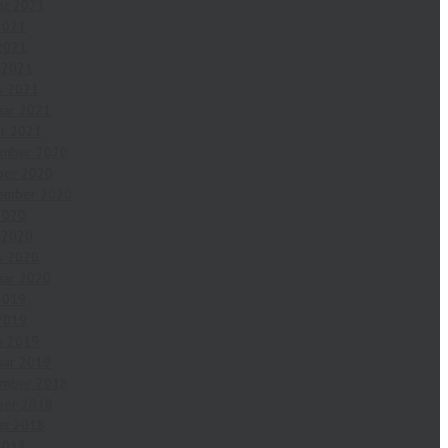
st 2021
 2021
2021
l 2021
s 2021
uar 2021
ar 2021
ember 2020
ber 2020
ember 2020
 2020
l 2020
s 2020
uar 2020
 2019
2019
s 2019
uar 2019
ember 2018
ber 2018
st 2018
 2018