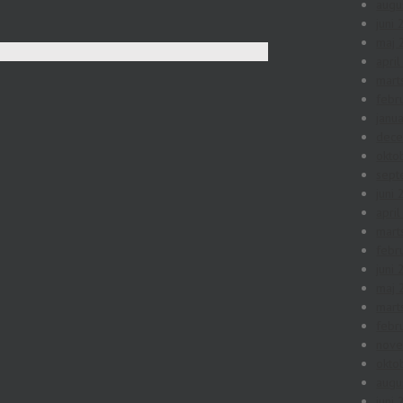
augu
juni
maj 
apri
mart
febr
janu
dec
okto
sept
juni
apri
mart
febr
juni
maj 
mart
febr
nov
okto
augu
juni