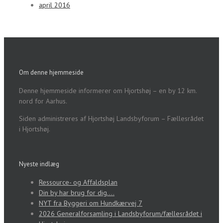
april 2016
Om denne hjemmeside
Denne hjemmeside informerer om Hjortshøj – en by 12 km.
nord for Aarhus.
Siden administreres af Hjortshøj Landsbyforum – Fællesrådet
i Hjortshøj.
Nyeste indlæg
Ressource- og Affaldsplan
Din by har brug for dig….
NYT fra Byggeri om Hundkærvej 7
2026 Generalforsamling i Landsbyforum/fællesrådet i