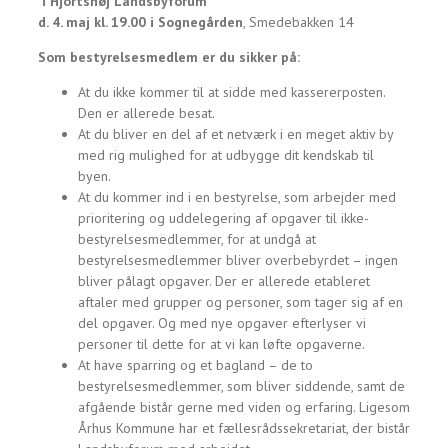
i Hjortshøj Landsbyforum
d. 4. maj kl. 19.00 i Sognegården
, Smedebakken 14
Som bestyrelsesmedlem er du sikker på:
At du ikke kommer til at sidde med kassererposten.
Den er allerede besat.
At du bliver en del af et netværk i en meget aktiv by
med rig mulighed for at udbygge dit kendskab til
byen.
At du kommer ind i en bestyrelse, som arbejder med
prioritering og uddelegering af opgaver til ikke-
bestyrelsesmedlemmer, for at undgå at
bestyrelsesmedlemmer bliver overbebyrdet – ingen
bliver pålagt opgaver. Der er allerede etableret
aftaler med grupper og personer, som tager sig af en
del opgaver. Og med nye opgaver efterlyser vi
personer til dette for at vi kan løfte opgaverne.
At have sparring og et bagland – de to
bestyrelsesmedlemmer, som bliver siddende, samt de
afgående bistår gerne med viden og erfaring. Ligesom
Århus Kommune har et fællesrådssekretariat, der bistår