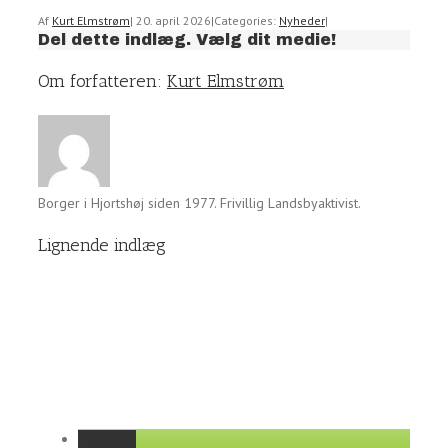
Af
Kurt Elmstrøm
|
20. april 2026
|
Categories:
Nyheder
|
Del dette indlæg. Vælg dit medie!
Facebook
Twitter
Linkedin
Reddit
Tumblr
Google+
Pinterest
Vk
Email
Om forfatteren:
Kurt Elmstrøm
Borger i Hjortshøj siden 1977. Frivillig Landsbyaktivist.
Lignende indlæg
Permalink