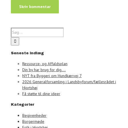
Seneste indlæg
Ressource- og Affaldsplan
Din by har brug for dig….
NYT fra Byggeri om Hundkærvej 7
2026 Generalforsamling i Landsbyforum/fællesrådet i
Hjortshøj
Få støtte til dine ideer
Kategorier
Begivenheder
Borgermøde
Folk i Hjortshøj