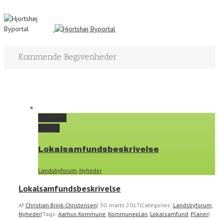
Kommende Begivenheder
Permalink
Gallery
Lokalsamfundsbeskrivelse
Landsbyforum
,
Nyheder
Lokalsamfundsbeskrivelse
Af
Christian Brink Christensen
|
30. marts 2017
|
Categories:
Landsbyforum
,
Nyheder
|
Tags:
Aarhus Kommune
,
Kommuneplan
,
Lokalsamfund
,
Planer
|