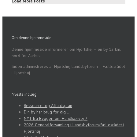
Load More Posts
Om denne hjemmeside
Denne hjemmeside informerer om Hjortshøj – en by 12 km.
nord for Aarhus.
Siden administreres af Hjortshøj Landsbyforum – Fællesrådet
i Hjortshøj.
Nyeste indlæg
Ressource- og Affaldsplan
Din by har brug for dig….
NYT fra Byggeri om Hundkærvej 7
2026 Generalforsamling i Landsbyforum/fællesrådet i
Hjortshøj