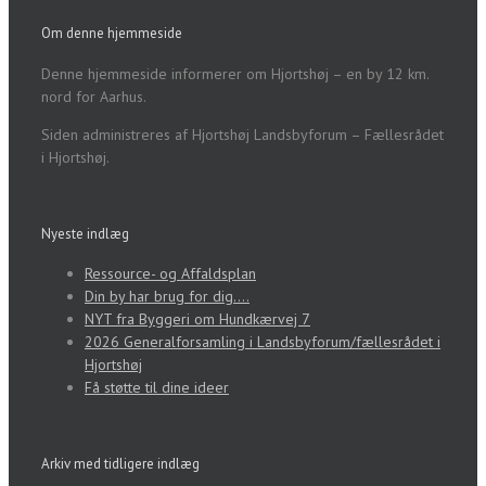
Om denne hjemmeside
Denne hjemmeside informerer om Hjortshøj – en by 12 km.
nord for Aarhus.
Siden administreres af Hjortshøj Landsbyforum – Fællesrådet
i Hjortshøj.
Nyeste indlæg
Ressource- og Affaldsplan
Din by har brug for dig….
NYT fra Byggeri om Hundkærvej 7
2026 Generalforsamling i Landsbyforum/fællesrådet i
Hjortshøj
Få støtte til dine ideer
Arkiv med tidligere indlæg