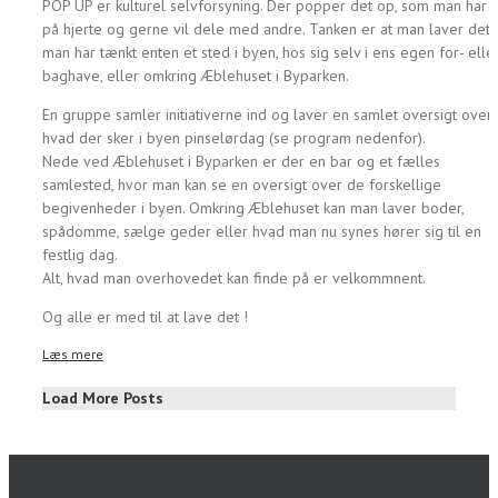
POP UP er kulturel selvforsyning. Der popper det op, som man har
på hjerte og gerne vil dele med andre. Tanken er at man laver det
man har tænkt enten et sted i byen, hos sig selv i ens egen for- elle
baghave, eller omkring Æblehuset i Byparken.
En gruppe samler initiativerne ind og laver en samlet oversigt over
hvad der sker i byen pinselørdag (se program nedenfor).
Nede ved Æblehuset i Byparken er der en bar og et fælles
samlested, hvor man kan se en oversigt over de forskellige
begivenheder i byen. Omkring Æblehuset kan man laver boder,
spådomme, sælge geder eller hvad man nu synes hører sig til en
festlig dag.
Alt, hvad man overhovedet kan finde på er velkommnent.
Og alle er med til at lave det !
Læs mere
Load More Posts