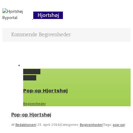
Kommende Begivenheder
Permalink
Gallery
Pop-op Hjortshøj
Begivenheder
Pop-op Hjortshøj
Af
Redaktionen
|
25. april 2016
|
Categories:
Begivenheder
|
Tags:
pop-op
|