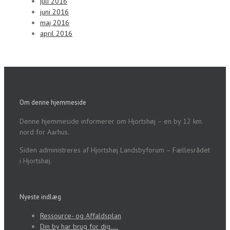
juli 2016
juni 2016
maj 2016
april 2016
Om denne hjemmeside
Denne hjemmeside informerer om Hjortshøj – en by 12 km.
nord for Aarhus.
Siden administreres af Hjortshøj Landsbyforum – Fællesrådet
i Hjortshøj.
Nyeste indlæg
Ressource- og Affaldsplan
Din by har brug for dig….