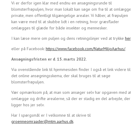
Vi er derfor igen klar med endnu en ansøgningsrunde til
blomsterfrøpuljen, hvor man lokalt kan søge om frø til at omlægge
private, men offentligt tilgængelige arealer. Vi håber, at frøpuljen
kan være med til at skubbe lidt i en retning, hvor græsflader
omlægges til glæde for både insekter og mennesker.
I kan læse mere om puljen og dens retningslinjer ved at trykke
her
:
eller på Facebook:
https://www.facebook.com/NaturMiljoAarhus/
.
Ansøgningsfristen er d. 15. marts 2022.
Via ovenstående link til hjemmesiden finder I også et link videre til
det online ansøgningsskema, der skal bruges til at søge
blomsterfrøpuljen.
Vær opmærksom på, at man som ansøger selv har opgaven med at
omlægge og drifte arealerne, så der er stadig en del arbejde, der
ligger hos jer selv.
Har I spørgsmål er I velkomne til at skrive til
groenneomraader@mtm.aarhus.dk
.