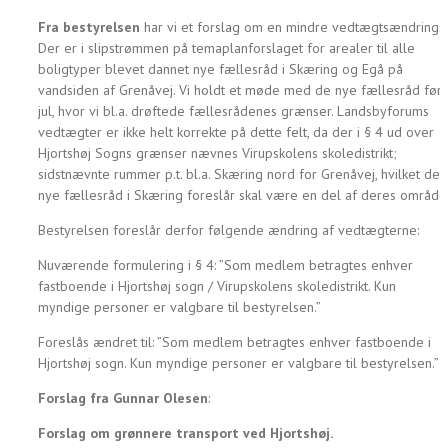
Fra bestyrelsen
har vi et forslag om en mindre vedtægtsændring:
Der er i slipstrømmen på temaplanforslaget for arealer til alle
boligtyper blevet dannet nye fællesråd i Skæring og Egå på
vandsiden af Grenåvej. Vi holdt et møde med de nye fællesråd før
jul, hvor vi bl.a. drøftede fællesrådenes grænser. Landsbyforums
vedtægter er ikke helt korrekte på dette felt, da der i § 4 ud over
Hjortshøj Sogns grænser nævnes Virupskolens skoledistrikt;
sidstnævnte rummer p.t. bl.a. Skæring nord for Grenåvej, hvilket det
nye fællesråd i Skæring foreslår skal være en del af deres område
Bestyrelsen foreslår derfor følgende ændring af vedtægterne:
Nuværende formulering i § 4: ”Som medlem betragtes enhver
fastboende i Hjortshøj sogn / Virupskolens skoledistrikt. Kun
myndige personer er valgbare til bestyrelsen.”
Foreslås ændret til: ”Som medlem betragtes enhver fastboende i
Hjortshøj sogn. Kun myndige personer er valgbare til bestyrelsen.”
Forslag fra Gunnar Olesen
:
Forslag om grønnere transport ved Hjortshøj.