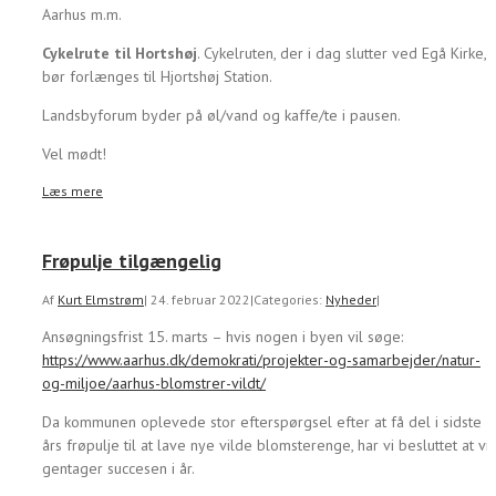
Aarhus m.m.
Cykelrute til Hortshøj
. Cykelruten, der i dag slutter ved Egå Kirke,
bør forlænges til Hjortshøj Station.
Landsbyforum byder på øl/vand og kaffe/te i pausen.
Vel mødt!
Læs mere
Frøpulje tilgængelig
Af
Kurt Elmstrøm
|
24. februar 2022
|
Categories:
Nyheder
|
Ansøgningsfrist 15. marts – hvis nogen i byen vil søge:
https://www.aarhus.dk/demokrati/projekter-og-samarbejder/natur-
og-miljoe/aarhus-blomstrer-vildt/
Da kommunen oplevede stor efterspørgsel efter at få del i sidste
års frøpulje til at lave nye vilde blomsterenge, har vi besluttet at vi
gentager succesen i år.