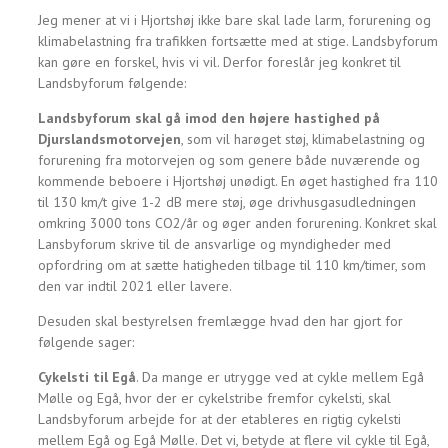
Jeg mener at vi i Hjortshøj ikke bare skal lade larm, forurening og
klimabelastning fra trafikken fortsætte med at stige. Landsbyforum
kan gøre en forskel, hvis vi vil. Derfor foreslår jeg konkret til
Landsbyforum følgende:
Landsbyforum skal gå imod den højere hastighed på
Djurslandsmotorvejen
, som vil harøget støj, klimabelastning og
forurening fra motorvejen og som genere både nuværende og
kommende beboere i Hjortshøj unødigt. En øget hastighed fra 110
til 130 km/t give 1-2 dB mere støj, øge drivhusgasudledningen
omkring 3000 tons CO2/år og øger anden forurening. Konkret skal
Lansbyforum skrive til de ansvarlige og myndigheder med
opfordring om at sætte hatigheden tilbage til 110 km/timer, som
den var indtil 2021 eller lavere.
Desuden skal bestyrelsen fremlægge hvad den har gjort for
følgende sager:
Cykelsti til Egå
. Da mange er utrygge ved at cykle mellem Egå
Mølle og Egå, hvor der er cykelstribe fremfor cykelsti, skal
Landsbyforum arbejde for at der etableres en rigtig cykelsti
mellem Egå og Egå Mølle. Det vi, betyde at flere vil cykle til Egå,