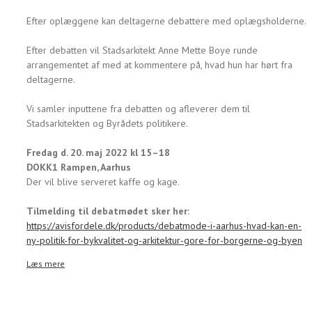
Efter oplæggene kan deltagerne debattere med oplægsholderne.
Efter debatten vil Stadsarkitekt Anne Mette Boye runde
arrangementet af med at kommentere på, hvad hun har hørt fra
deltagerne.
Vi samler inputtene fra debatten og afleverer dem til
Stadsarkitekten og Byrådets politikere.
Fredag d. 20. maj 2022 kl 15–18
DOKK1 Rampen, Aarhus
Der vil blive serveret kaffe og kage.
Tilmelding til debatmødet sker her:
https://avisfordele.dk/products/debatmode-i-aarhus-hvad-kan-en-
ny-politik-for-bykvalitet-og-arkitektur-gore-for-borgerne-og-byen
Læs mere