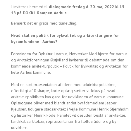
I inviteres hermed til
dialogmøde fredag d. 20. maj 2022 kl 15–
18 på DOKK1 Rampen, Aarhus.
Bemærk det er gratis med tilmelding.
Hvad skal en politik for bykvalitet og arkitektur gøre for
bysamfundene i Aarhus?
Foreningen for Bykultur i Aarhus, Netværket Med hjerte for Aarhus
og Arkitektforeningen Østjylland inviterer til debatmøde om den
kommende arkitekturpolitik – Politik for Bykvalitet og Arkitektur for
hele Aarhus kommune.
Med en kort præsentation af ideen med arkitekturpolitikken,
efterfulgt af 8 skarpe, korte oplæg sætter vi fokus på hvad
arkitekturpolitikken kan gøre for udviklingen af Aarhus kommune.
Oplæggene bliver med blandt andet byrådsmedlem Jesper
Kjeldsen, tidligere stadsarkitekt i Vejle Kommune Henrik Stjernholm
og historiker Henrik Fode. Panelet vil desuden bestå af arkitekter,
landskabsarkitekter, repræsentanter fra fællesrådene og by-
udviklere.