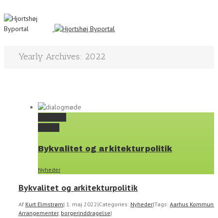
Yearly Archives:
2022
Permalink
Gallery
Bykvalitet og arkitekturpolitik
Nyheder
Bykvalitet og arkitekturpolitik
Af
Kurt Elmstrøm
|
1. maj 2022
|
Categories:
Nyheder
|
Tags:
Aarhus Kommune
,
Arrangementer
,
borgerinddragelse
|