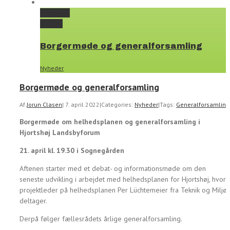
Permalink
Gallery
Borgermøde og generalforsamling
Nyheder
Borgermøde og generalforsamling
Af
Jorun Clasen
|
7. april 2022
|
Categories:
Nyheder
|
Tags:
Generalforsamling
Borgermøde om helhedsplanen og generalforsamling i
Hjortshøj Landsbyforum
21. april kl. 19.30 i Sognegården
Aftenen starter med et debat- og informationsmøde om den
seneste udvikling i arbejdet med helhedsplanen for Hjortshøj, hvor
projektleder på helhedsplanen Per Lüchtemeier fra Teknik og Miljø
deltager.
Derpå følger fællesrådets årlige generalforsamling.