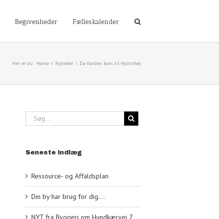
Begivenheder
Fælleskalender
Her er du:
Home
I
Nyheder
I
Da fanden kom til Hjortshøj
Seneste indlæg
Ressource- og Affaldsplan
Din by har brug for dig….
NYT fra Byggeri om Hundkærvej 7