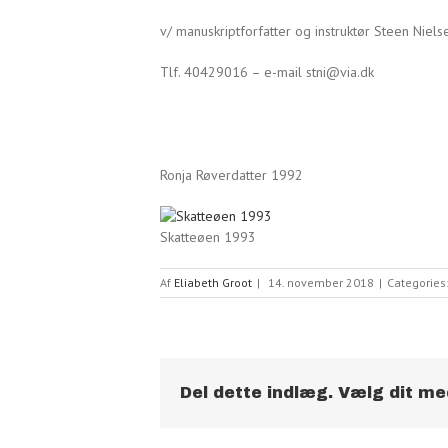
v/ manuskriptforfatter og instruktør Steen Niels
Tlf. 40429016 – e-mail stni@via.dk
Ronja Røverdatter 1992
Skatteøen 1993
Af
Eliabeth Groot
|
14. november 2018
|
Categories
Del dette indlæg. Vælg dit me