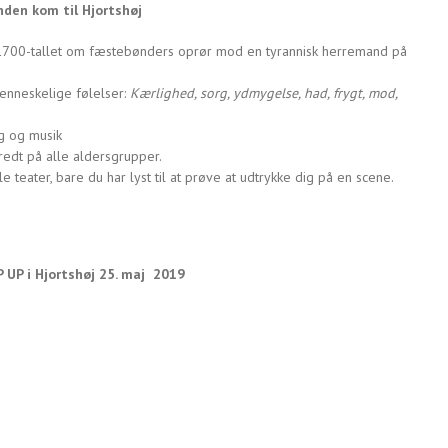
nden kom til Hjortshøj
1700-tallet om fæstebønders oprør mod en tyrannisk herremand på
nneskelige følelser:
Kærlighed, sorg, ydmygelse, had, frygt, mod,
g og musik
redt på alle aldersgrupper.
 teater, bare du har lyst til at prøve at udtrykke dig på en scene.
P UP i Hjortshøj 25. maj 2019