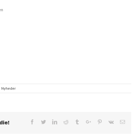
en
:
Nyheder
Facebook
Twitter
Linkedin
Reddit
Tumblr
Google+
Pinterest
Vk
Email
die!