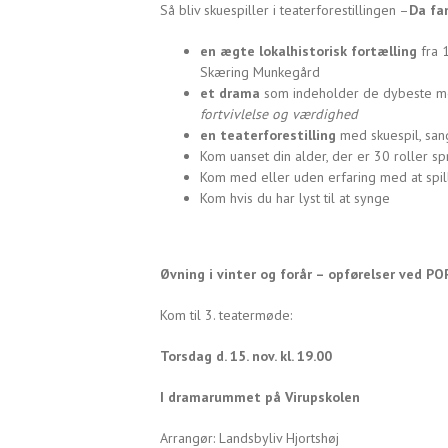
Så bliv skuespiller i teaterforestillingen –
Da fa
en ægte lokalhistorisk fortælling
fra 
Skæring Munkegård
et drama
som indeholder de dybeste me
fortvivlelse og værdighed
en teaterforestilling
med skuespil, san
Kom uanset din alder, der er 30 roller sp
Kom med eller uden erfaring med at spille
Kom hvis du har lyst til at synge
Øvning i vinter og forår – opførelser ved PO
Kom til 3. teatermøde:
Torsdag d. 15. nov. kl. 19.00
I dramarummet på Virupskolen
Arrangør: Landsbyliv Hjortshøj