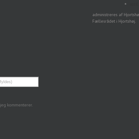
apri
administreres af Hjorts
Fællesrådet i Hjortshøj.
 jeg kommenterer.