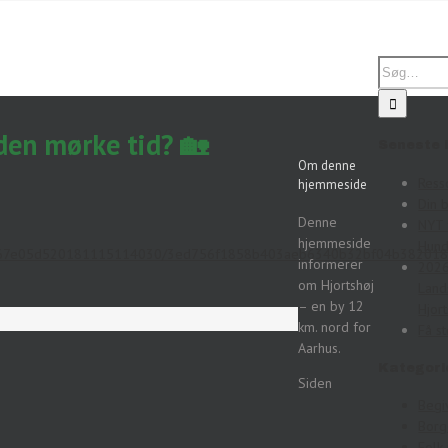
 den mørke tid? 🏡
Seneste 
Om denne
Ress
hjemmeside
Din 
Denne
NYT 
hjemmeside
Hund
e3fe67e05d520181115114030/3ed756f1858b403aeb6340b32bf04b38201
informerer
2026
om Hjortshøj
Land
– en by 12
Hjort
km. nord for
Få st
Aarhus.
Kategori
Siden
Begi
Bor
Folk 