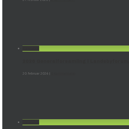
Permalink
2026 Generalforsamling i Landsbyforum/f
20. februar 2026
|
0 Kommentarer
Permalink