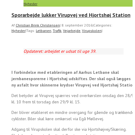
Nyheder
Sporarbejde lukker Virupvej ved Hjortshøj Station
Af
Christian Brink Christensen
|
8. september 2016
|
Categories:
Nyheder
|
Tags:
Letbanen
,
Trafik
,
Vejarbejde
,
Virupskolen
|
Opdateret: arbejdet er udsat til uge 39.
I forbindelse med etableringen af Aarhus Letbane skal
jernbanesporerne i Hjortshøj udskiftes. Der skal også lægges
ny asfalt hvor skinnerne krydser Virupvej ved Hjortshøj Station
Det betyder at Virupvej spærres ved overkørslen onsdag den 28/9
kl. 10 frem til torsdag den 29/9 kl. 15.
Der bliver etableret en mindre overgang for gående og trækkende
cyklister. Biler skal køre omkørsel via Egå Møllevej.
Adgang til Virupskolen skal derfor ske via Hjortshøjvej/Skæring.