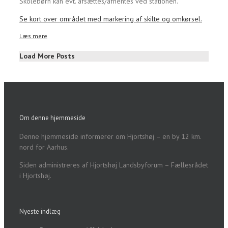
Skolebørn kan evt. afsættes/afhentes ved stationen.
Se kort over området med markering af skilte og omkørsel.
Læs mere
Load More Posts
Om denne hjemmeside
Denne hjemmeside informerer om Hjortshøj – en by 12 km.
nord for Aarhus.
Siden administreres af Hjortshøj Landsbyforum – Fællesrådet
i Hjortshøj.
Nyeste indlæg