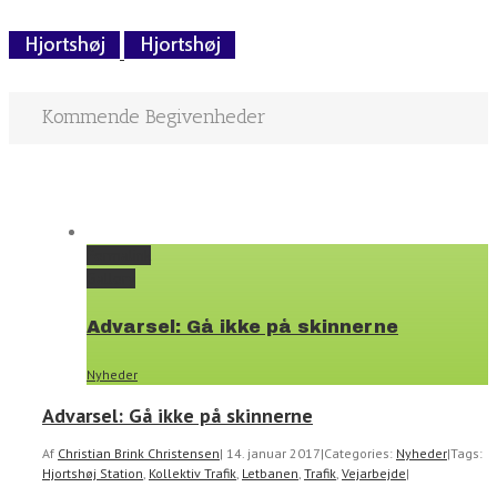
Kommende Begivenheder
Permalink
Gallery
Advarsel: Gå ikke på skinnerne
Nyheder
Advarsel: Gå ikke på skinnerne
Af
Christian Brink Christensen
|
14. januar 2017
|
Categories:
Nyheder
|
Tags:
Hjortshøj Station
,
Kollektiv Trafik
,
Letbanen
,
Trafik
,
Vejarbejde
|