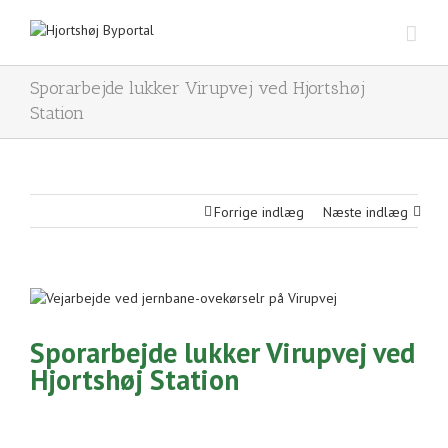
Sporarbejde lukker Virupvej ved Hjortshøj
Station
Forrige indlæg
Næste indlæg
View
Larger
Image
Sporarbejde lukker Virupvej ved
Hjortshøj Station