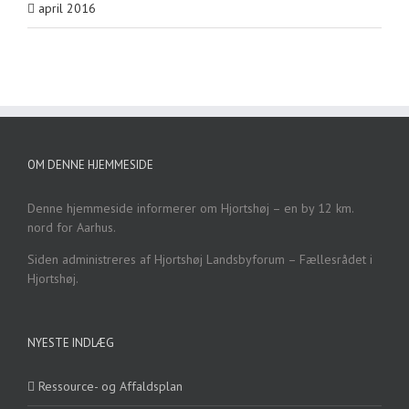
april 2016
OM DENNE HJEMMESIDE
Denne hjemmeside informerer om Hjortshøj – en by 12 km.
nord for Aarhus.
Siden administreres af Hjortshøj Landsbyforum – Fællesrådet i
Hjortshøj.
NYESTE INDLÆG
Ressource- og Affaldsplan