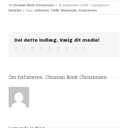
Af
Christian Brink Christensen
|
8. september 2016
|
Categories:
Nyheder
|
Tags:
Letbanen
,
Trafik
,
Vejarbejde
,
Virupskolen
Del dette indlæg. Vælg dit medie!
Facebook
Twitter
Linkedin
Reddit
Tumblr
Google+
Pinterest
Vk
Email
Om forfatteren:
Christian Brink Christensen