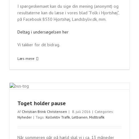
I spørgeskemaet kan du sige din mening (anonymt) og
resultaterne kan du læse i vores blad “Folk i Hjortshøj”,
på Facebook 8530 Hjortshøj, Landsbyliv.dk, mm.
Deltag i undersøgelsen her
Vi takker for dit bidrag.
Læs mere
Toget holder pause
Af
Christian Brink Christensen
|
8. juli 2016
|
Categories:
Nyheder
|
Tags:
Kollektiv Trafik
,
Letbanen
,
Midttrafik
Når sommeren går på hæld skal vi i ca. 13 måneder