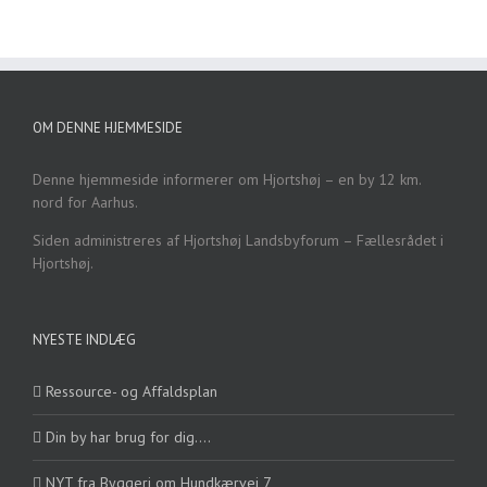
OM DENNE HJEMMESIDE
Denne hjemmeside informerer om Hjortshøj – en by 12 km.
nord for Aarhus.
Siden administreres af Hjortshøj Landsbyforum – Fællesrådet i
Hjortshøj.
NYESTE INDLÆG
Ressource- og Affaldsplan
Din by har brug for dig….
NYT fra Byggeri om Hundkærvej 7