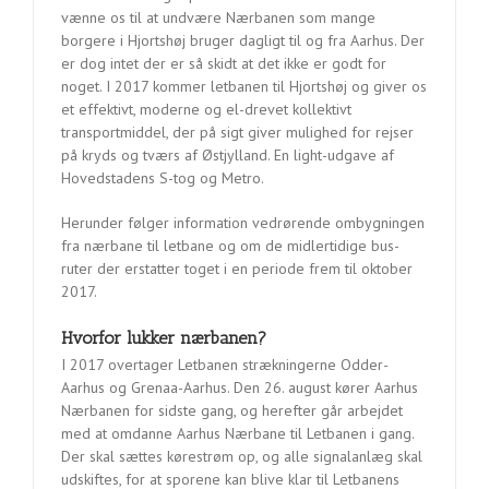
vænne os til at undvære Nærbanen som mange
borgere i Hjortshøj bruger dagligt til og fra Aarhus. Der
er dog intet der er så skidt at det ikke er godt for
noget. I 2017 kommer letbanen til Hjortshøj og giver os
et effektivt, moderne og el-drevet kollektivt
transportmiddel, der på sigt giver mulighed for rejser
på kryds og tværs af Østjylland. En light-udgave af
Hovedstadens S-tog og Metro.
Herunder følger information vedrørende ombygningen
fra nærbane til letbane og om de midlertidige bus-
ruter der erstatter toget i en periode frem til oktober
2017.
Hvorfor lukker nærbanen?
I 2017 overtager Letbanen strækningerne Odder-
Aarhus og Grenaa-Aarhus. Den 26. august kører Aarhus
Nærbanen for sidste gang, og herefter går arbejdet
med at omdanne Aarhus Nærbane til Letbanen i gang.
Der skal sættes kørestrøm op, og alle signalanlæg skal
udskiftes, for at sporene kan blive klar til Letbanens