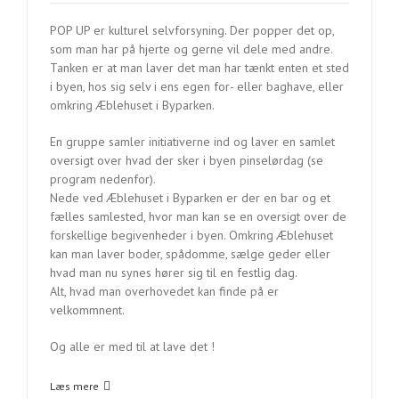
POP UP er kulturel selvforsyning. Der popper det op,
som man har på hjerte og gerne vil dele med andre.
Tanken er at man laver det man har tænkt enten et sted
i byen, hos sig selv i ens egen for- eller baghave, eller
omkring Æblehuset i Byparken.
En gruppe samler initiativerne ind og laver en samlet
oversigt over hvad der sker i byen pinselørdag (se
program nedenfor).
Nede ved Æblehuset i Byparken er der en bar og et
fælles samlested, hvor man kan se en oversigt over de
forskellige begivenheder i byen. Omkring Æblehuset
kan man laver boder, spådomme, sælge geder eller
hvad man nu synes hører sig til en festlig dag.
Alt, hvad man overhovedet kan finde på er
velkommnent.
Og alle er med til at lave det !
Læs mere