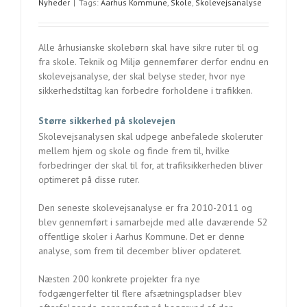
Nyheder
|
Tags:
Aarhus Kommune
,
Skole
,
Skolevejsanalyse
Alle århusianske skolebørn skal have sikre ruter til og
fra skole. Teknik og Miljø gennemfører derfor endnu en
skolevejsanalyse, der skal belyse steder, hvor nye
sikkerhedstiltag kan forbedre forholdene i trafikken.
Større sikkerhed på skolevejen
Skolevejsanalysen skal udpege anbefalede skoleruter
mellem hjem og skole og finde frem til, hvilke
forbedringer der skal til for, at trafiksikkerheden bliver
optimeret på disse ruter.
Den seneste skolevejsanalyse er fra 2010-2011 og
blev gennemført i samarbejde med alle daværende 52
offentlige skoler i Aarhus Kommune. Det er denne
analyse, som frem til december bliver opdateret.
Næsten 200 konkrete projekter fra nye
fodgængerfelter til flere afsætningspladser blev