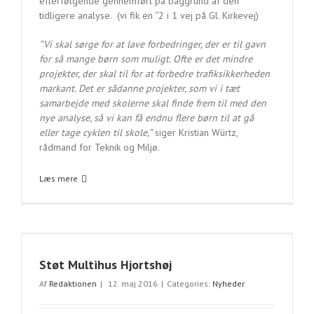
efterfølgende gennemført på baggrund af den
tidligere analyse. (vi fik en “2 i 1 vej på Gl. Kirkevej)
”Vi skal sørge for at lave forbedringer, der er til gavn
for så mange børn som muligt. Ofte er det mindre
projekter, der skal til for at forbedre trafiksikkerheden
markant. Det er sådanne projekter, som vi i tæt
samarbejde med skolerne skal finde frem til med den
nye analyse, så vi kan få endnu flere børn til at gå
eller tage cyklen til skole,”
siger Kristian Würtz,
rådmand for Teknik og Miljø.
Læs mere
Støt Multihus Hjortshøj
Af
Redaktionen
|
12. maj 2016
|
Categories:
Nyheder