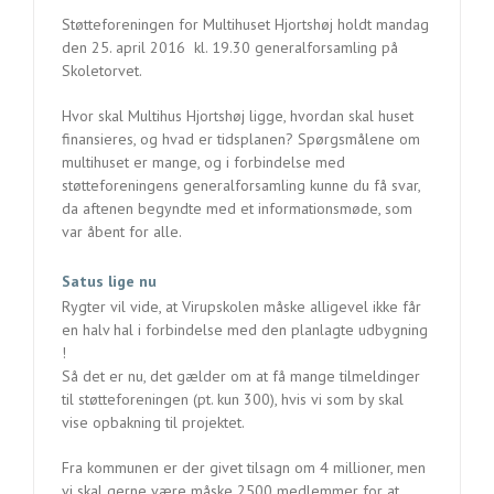
Støtteforeningen for Multihuset Hjortshøj holdt mandag
den 25. april 2016 kl. 19.30 generalforsamling på
Skoletorvet.
Hvor skal Multihus Hjortshøj ligge, hvordan skal huset
finansieres, og hvad er tidsplanen? Spørgsmålene om
multihuset er mange, og i forbindelse med
støtteforeningens generalforsamling kunne du få svar,
da aftenen begyndte med et informationsmøde, som
var åbent for alle.
Satus lige nu
Rygter vil vide, at Virupskolen måske alligevel ikke får
en halv hal i forbindelse med den planlagte udbygning
!
Så det er nu, det gælder om at få mange tilmeldinger
til støtteforeningen (pt. kun 300), hvis vi som by skal
vise opbakning til projektet.
Fra kommunen er der givet tilsagn om 4 millioner, men
vi skal gerne være måske 2500 medlemmer for at