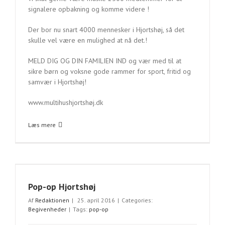
signalere opbakning og komme videre !
Der bor nu snart 4000 mennesker i Hjortshøj, så det
skulle vel være en mulighed at nå det.!
MELD DIG OG DIN FAMILIEN IND og vær med til at
sikre børn og voksne gode rammer for sport, fritid og
samvær i Hjortshøj!
www.multihushjortshøj.dk
Læs mere
Pop-op Hjortshøj
Af
Redaktionen
|
25. april 2016
|
Categories:
Begivenheder
|
Tags:
pop-op